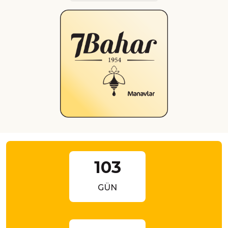
103
GÜN