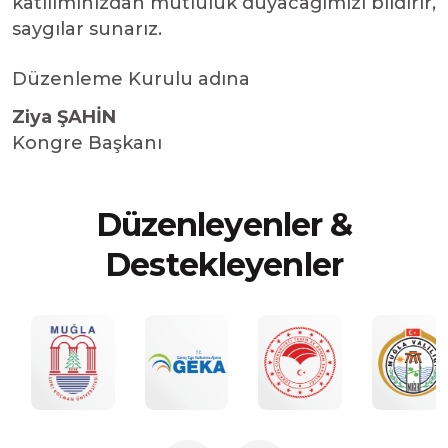
katılımınızdan mutluluk duyacağımızı bildirir,
saygılar sunarız.
Düzenleme Kurulu adına
Ziya ŞAHİN
Kongre Başkanı
D
ü
z
e
n
l
e
y
e
n
l
e
r
&
D
e
s
t
e
k
l
e
y
e
n
l
e
r