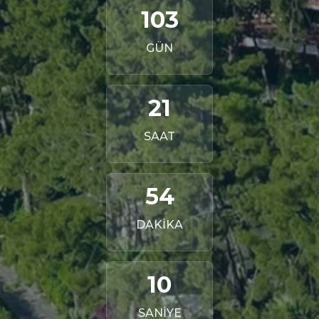
103
GÜN
21
SAAT
54
DAKİKA
9
SANİYE