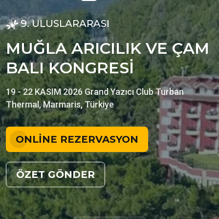
9. ULUSLARARASI
M
U
Ğ
L
A
A
R
I
C
I
L
I
K
V
E
Ç
A
M
B
A
L
I
K
O
N
G
R
E
S
İ
19 - 22 KASIM 2026
Grand Yazıcı Club Turban
Thermal, Marmaris, Türkiye
ONLINE REZERVASYON
ÖZET GÖNDER